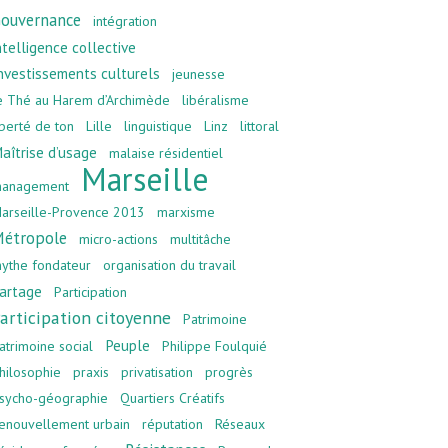
ouvernance
intégration
ntelligence collective
nvestissements culturels
jeunesse
e Thé au Harem d’Archimède
libéralisme
iberté de ton
Lille
linguistique
Linz
littoral
aîtrise d’usage
malaise résidentiel
Marseille
anagement
arseille-Provence 2013
marxisme
étropole
micro-actions
multitâche
ythe fondateur
organisation du travail
artage
Participation
articipation citoyenne
Patrimoine
Peuple
atrimoine social
Philippe Foulquié
hilosophie
praxis
privatisation
progrès
sycho-géographie
Quartiers Créatifs
enouvellement urbain
réputation
Réseaux