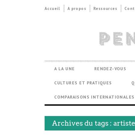
Secondary
Accueil
A propos
Ressources
Cont
Navigation
Primary
A LA UNE
RENDEZ-VOUS
Navigation
CULTURES ET PRATIQUES
Q
COMPARAISONS INTERNATIONALES
Archives du tags : artis