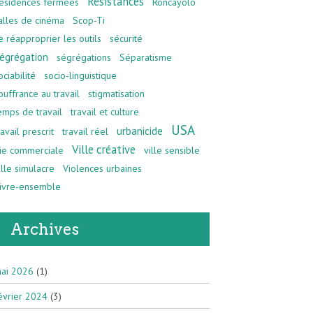
Résistances
ésidences fermées
Roncayolo
alles de cinéma
Scop-Ti
e réapproprier les outils
sécurité
égrégation
ségrégations
Séparatisme
ociabilité
socio-linguistique
ouffrance au travail
stigmatisation
emps de travail
travail et culture
USA
urbanicide
ravail prescrit
travail réel
Ville créative
ie commerciale
ville sensible
ille simulacre
Violences urbaines
ivre-ensemble
Archives
ai 2026
(1)
évrier 2024
(3)