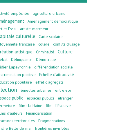
ctivité empêchée
agriculture urbaine
ménagement
Aménagement démocratique
rt et Essai
artiste-marcheur
apitale culturelle
Carte scolaire
itoyenneté française
colère
conflits d'usage
Culture
réation artistique
Criminalité
ébat
Délinquance
Démocratie
idier Lapeyronnie
différenciation sociale
iscrimination positive
Echelle d’attractivité
ducation populaire
effet d'agrégats
lection
émeutes urbaines
entre-soi
space public
espaces publics
étranger
ermeture
film : la Haine
film : l’Esquive
ilms d'auteurs
Financiarisation
ractures territoriales
Fragmentations
riche Belle de mai
frontières invisibles