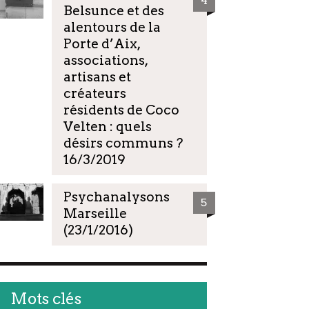
4
Belsunce et des
alentours de la
Porte d’Aix,
associations,
artisans et
créateurs
résidents de Coco
Velten : quels
désirs communs ?
16/3/2019
Psychanalysons
5
Marseille
(23/1/2016)
Mots clés