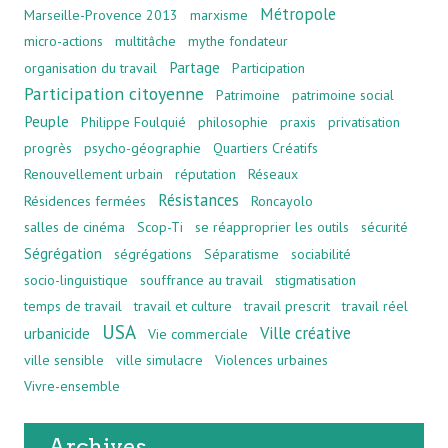
Métropole
Marseille-Provence 2013
marxisme
micro-actions
multitâche
mythe fondateur
Partage
organisation du travail
Participation
Participation citoyenne
Patrimoine
patrimoine social
Peuple
Philippe Foulquié
philosophie
praxis
privatisation
progrès
psycho-géographie
Quartiers Créatifs
Renouvellement urbain
réputation
Réseaux
Résistances
Résidences fermées
Roncayolo
salles de cinéma
Scop-Ti
se réapproprier les outils
sécurité
Ségrégation
ségrégations
Séparatisme
sociabilité
socio-linguistique
souffrance au travail
stigmatisation
temps de travail
travail et culture
travail prescrit
travail réel
USA
Ville créative
urbanicide
Vie commerciale
ville sensible
ville simulacre
Violences urbaines
Vivre-ensemble
Archives