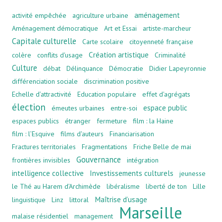
aménagement
activité empêchée
agriculture urbaine
Aménagement démocratique
Art et Essai
artiste-marcheur
Capitale culturelle
Carte scolaire
citoyenneté française
Création artistique
colère
conflits d'usage
Criminalité
Culture
débat
Délinquance
Démocratie
Didier Lapeyronnie
différenciation sociale
discrimination positive
Echelle d’attractivité
Education populaire
effet d'agrégats
élection
espace public
émeutes urbaines
entre-soi
espaces publics
étranger
fermeture
film : la Haine
film : l’Esquive
films d'auteurs
Financiarisation
Fractures territoriales
Fragmentations
Friche Belle de mai
Gouvernance
frontières invisibles
intégration
intelligence collective
Investissements culturels
jeunesse
le Thé au Harem d’Archimède
libéralisme
liberté de ton
Lille
Maîtrise d’usage
linguistique
Linz
littoral
Marseille
malaise résidentiel
management