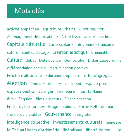
Mots clés
aménagement
activité empêchée
agriculture urbaine
Aménagement démocratique
Art et Essai
artiste-marcheur
Capitale culturelle
Carte scolaire
citoyenneté française
Création artistique
colère
conflits d'usage
Criminalité
Culture
débat
Délinquance
Démocratie
Didier Lapeyronnie
différenciation sociale
discrimination positive
Echelle d’attractivité
Education populaire
effet d'agrégats
élection
espace public
émeutes urbaines
entre-soi
espaces publics
étranger
fermeture
film : la Haine
film : l’Esquive
films d'auteurs
Financiarisation
Fractures territoriales
Fragmentations
Friche Belle de mai
Gouvernance
frontières invisibles
intégration
intelligence collective
Investissements culturels
jeunesse
le Thé au Harem d’Archimède
libéralisme
liberté de ton
Lille