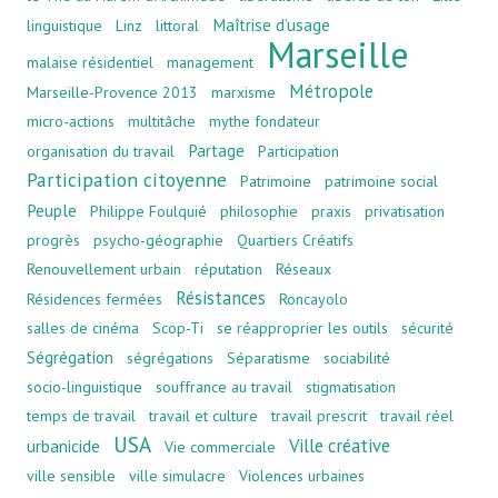
Maîtrise d’usage
linguistique
Linz
littoral
Marseille
malaise résidentiel
management
Métropole
Marseille-Provence 2013
marxisme
micro-actions
multitâche
mythe fondateur
Partage
organisation du travail
Participation
Participation citoyenne
Patrimoine
patrimoine social
Peuple
Philippe Foulquié
philosophie
praxis
privatisation
progrès
psycho-géographie
Quartiers Créatifs
Renouvellement urbain
réputation
Réseaux
Résistances
Résidences fermées
Roncayolo
salles de cinéma
Scop-Ti
se réapproprier les outils
sécurité
Ségrégation
ségrégations
Séparatisme
sociabilité
socio-linguistique
souffrance au travail
stigmatisation
temps de travail
travail et culture
travail prescrit
travail réel
USA
Ville créative
urbanicide
Vie commerciale
ville sensible
ville simulacre
Violences urbaines