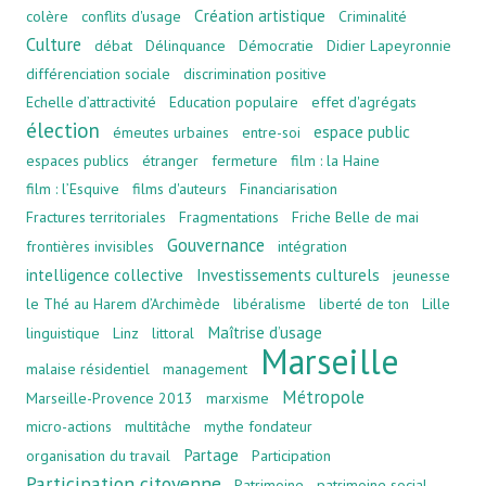
Création artistique
colère
conflits d'usage
Criminalité
Culture
débat
Délinquance
Démocratie
Didier Lapeyronnie
différenciation sociale
discrimination positive
Echelle d’attractivité
Education populaire
effet d'agrégats
élection
espace public
émeutes urbaines
entre-soi
espaces publics
étranger
fermeture
film : la Haine
film : l’Esquive
films d'auteurs
Financiarisation
Fractures territoriales
Fragmentations
Friche Belle de mai
Gouvernance
frontières invisibles
intégration
intelligence collective
Investissements culturels
jeunesse
le Thé au Harem d’Archimède
libéralisme
liberté de ton
Lille
Maîtrise d’usage
linguistique
Linz
littoral
Marseille
malaise résidentiel
management
Métropole
Marseille-Provence 2013
marxisme
micro-actions
multitâche
mythe fondateur
Partage
organisation du travail
Participation
Participation citoyenne
Patrimoine
patrimoine social