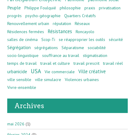
Peuple
Philippe Foulquié
philosophie
praxis
privatisation
progrès
psycho-géographie
Quartiers Créatifs
Renouvellement urbain
réputation
Réseaux
Résistances
Résidences fermées
Roncayolo
salles de cinéma
Scop-Ti
se réapproprier les outils
sécurité
Ségrégation
ségrégations
Séparatisme
sociabilité
socio-linguistique
souffrance au travail
stigmatisation
temps de travail
travail et culture
travail prescrit
travail réel
USA
Ville créative
urbanicide
Vie commerciale
ville sensible
ville simulacre
Violences urbaines
Vivre-ensemble
Archives
mai 2026
(1)
février 2024
(3)