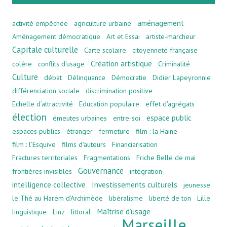
aménagement
activité empêchée
agriculture urbaine
Aménagement démocratique
Art et Essai
artiste-marcheur
Capitale culturelle
Carte scolaire
citoyenneté française
Création artistique
colère
conflits d'usage
Criminalité
Culture
débat
Délinquance
Démocratie
Didier Lapeyronnie
différenciation sociale
discrimination positive
Echelle d’attractivité
Education populaire
effet d'agrégats
élection
espace public
émeutes urbaines
entre-soi
espaces publics
étranger
fermeture
film : la Haine
film : l’Esquive
films d'auteurs
Financiarisation
Fractures territoriales
Fragmentations
Friche Belle de mai
Gouvernance
frontières invisibles
intégration
intelligence collective
Investissements culturels
jeunesse
le Thé au Harem d’Archimède
libéralisme
liberté de ton
Lille
Maîtrise d’usage
linguistique
Linz
littoral
Marseille