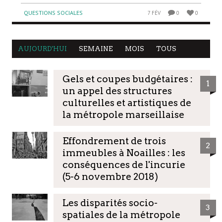
QUESTIONS SOCIALES
7 FÉV
0
0
AUJOURD'HUI
SEMAINE
MOIS
TOUS
Gels et coupes budgétaires :
1
un appel des structures
culturelles et artistiques de
la métropole marseillaise
Effondrement de trois
2
immeubles à Noailles : les
conséquences de l'incurie
(5-6 novembre 2018)
Les disparités socio-
3
spatiales de la métropole