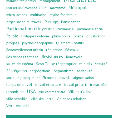
malaise résidentiel
management
Métropole
Marseille-Provence 2013
marxisme
micro-actions
multitâche
mythe fondateur
Partage
organisation du travail
Participation
Participation citoyenne
Patrimoine
patrimoine social
Peuple
Philippe Foulquié
philosophie
praxis
privatisation
progrès
psycho-géographie
Quartiers Créatifs
Renouvellement urbain
réputation
Réseaux
Résistances
Résidences fermées
Roncayolo
salles de cinéma
Scop-Ti
se réapproprier les outils
sécurité
Ségrégation
ségrégations
Séparatisme
sociabilité
socio-linguistique
souffrance au travail
stigmatisation
temps de travail
travail et culture
travail prescrit
travail réel
USA
Ville créative
urbanicide
Vie commerciale
ville sensible
ville simulacre
Violences urbaines
Vivre-ensemble