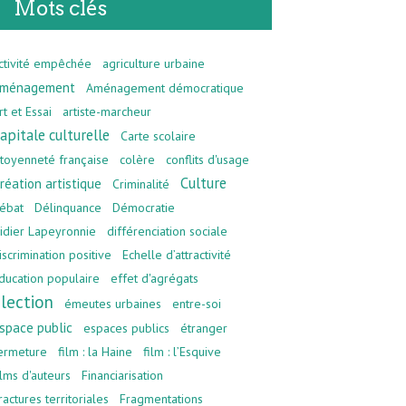
Mots clés
ctivité empêchée
agriculture urbaine
ménagement
Aménagement démocratique
rt et Essai
artiste-marcheur
apitale culturelle
Carte scolaire
itoyenneté française
colère
conflits d'usage
Culture
réation artistique
Criminalité
ébat
Délinquance
Démocratie
idier Lapeyronnie
différenciation sociale
iscrimination positive
Echelle d’attractivité
ducation populaire
effet d'agrégats
lection
émeutes urbaines
entre-soi
space public
espaces publics
étranger
ermeture
film : la Haine
film : l’Esquive
ilms d'auteurs
Financiarisation
ractures territoriales
Fragmentations