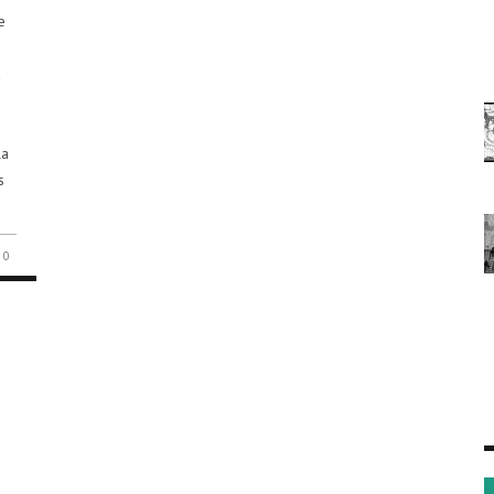
e
la
s
0