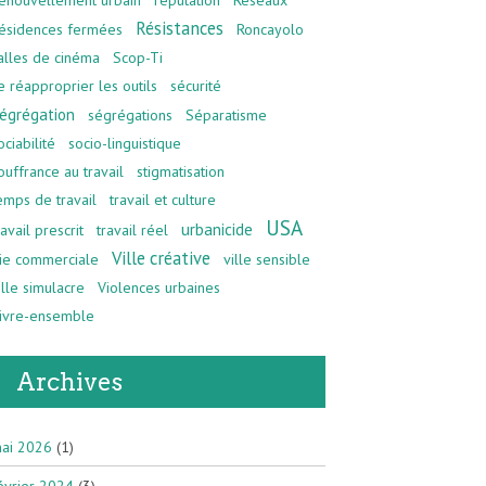
Résistances
ésidences fermées
Roncayolo
alles de cinéma
Scop-Ti
e réapproprier les outils
sécurité
égrégation
ségrégations
Séparatisme
ociabilité
socio-linguistique
ouffrance au travail
stigmatisation
emps de travail
travail et culture
USA
urbanicide
ravail prescrit
travail réel
Ville créative
ie commerciale
ville sensible
ille simulacre
Violences urbaines
ivre-ensemble
Archives
ai 2026
(1)
évrier 2024
(3)