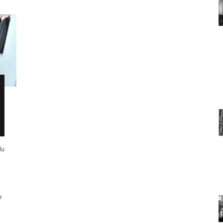
du
e
e