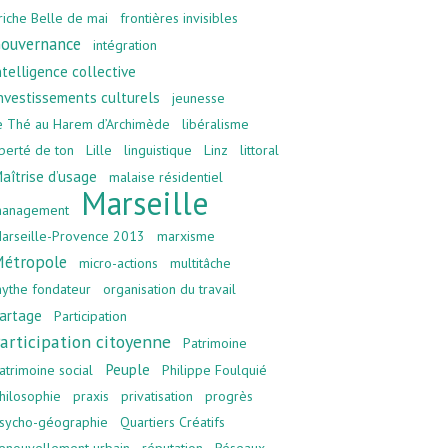
riche Belle de mai
frontières invisibles
ouvernance
intégration
ntelligence collective
nvestissements culturels
jeunesse
e Thé au Harem d’Archimède
libéralisme
iberté de ton
Lille
linguistique
Linz
littoral
aîtrise d’usage
malaise résidentiel
Marseille
anagement
arseille-Provence 2013
marxisme
étropole
micro-actions
multitâche
ythe fondateur
organisation du travail
artage
Participation
articipation citoyenne
Patrimoine
Peuple
atrimoine social
Philippe Foulquié
hilosophie
praxis
privatisation
progrès
sycho-géographie
Quartiers Créatifs
enouvellement urbain
réputation
Réseaux