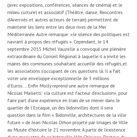
(avec expositions, conférences, séances de cinéma) et le
milieu culturel et associatif (Théâtre, danse, Rencontres
d’Averroès et autres acteurs de terrain) permettent de
maintenir les liens entre les deux rives de la Mer
Méditerranée. Autre remarque: »le silence des politiques est
navrant à propos des réfugiés ». Cependant, le 14
septembre 2015 Michel Vauzelle a convoqué une plénière
extraordinaire du Conseil Régional à laquelle il a invité les
maires des communes souhaitant accueillir des réfugiés,et
les associations s’occupant de ces questions là. Il a fait
voter une enveloppe exceptionnelle de 3 millions
d’Euros…. Enfin Molly reprend une autre remarque de
Nicolas Maïsetti: «la culture est facteur d’exclusion», pour
faire part d’une expérience en train de se mener dans le
quartier de l’Estaque, un des bidonvilles dont il sera
question dans le film « Bidonville, architectures de la ville
future » de Jean-Nicolas Orhon projeté par Images de Ville
au Musée d’histoire le 21 novembre. A partir de l’existence
d’une maquette de ce bidonville (ilôt Chieusse-Pasteur, du