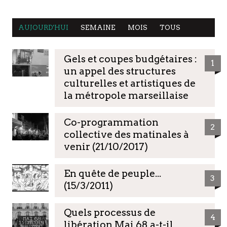
AUJOURD'HUI
SEMAINE
MOIS
TOUS
Gels et coupes budgétaires :
1
un appel des structures
culturelles et artistiques de
la métropole marseillaise
Co-programmation
2
collective des matinales à
venir (21/10/2017)
En quête de peuple...
3
(15/3/2011)
Quels processus de
4
libération Mai 68 a-t-il