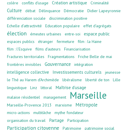
Création artistique
colère
conflits d'usage
Criminalité
Culture
débat
Délinquance
Démocratie
Didier Lapeyronnie
différenciation sociale
discrimination positive
Echelle d’attractivité
Education populaire
effet d'agrégats
élection
espace public
émeutes urbaines
entre-soi
espaces publics
étranger
fermeture
film : la Haine
film : l’Esquive
films d'auteurs
Financiarisation
Fractures territoriales
Fragmentations
Friche Belle de mai
Gouvernance
frontières invisibles
intégration
intelligence collective
Investissements culturels
jeunesse
le Thé au Harem d’Archimède
libéralisme
liberté de ton
Lille
Maîtrise d’usage
linguistique
Linz
littoral
Marseille
malaise résidentiel
management
Métropole
Marseille-Provence 2013
marxisme
micro-actions
multitâche
mythe fondateur
Partage
organisation du travail
Participation
Participation citoyenne
Patrimoine
patrimoine social