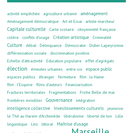
aménagement
activité empêchée
agriculture urbaine
Aménagement démocratique
Art et Essai
artiste-marcheur
Capitale culturelle
Carte scolaire
citoyenneté française
Création artistique
colère
conflits d'usage
Criminalité
Culture
débat
Délinquance
Démocratie
Didier Lapeyronnie
différenciation sociale
discrimination positive
Echelle d’attractivité
Education populaire
effet d'agrégats
élection
espace public
émeutes urbaines
entre-soi
espaces publics
étranger
fermeture
film : la Haine
film : l’Esquive
films d'auteurs
Financiarisation
Fractures territoriales
Fragmentations
Friche Belle de mai
Gouvernance
frontières invisibles
intégration
intelligence collective
Investissements culturels
jeunesse
le Thé au Harem d’Archimède
libéralisme
liberté de ton
Lille
Maîtrise d’usage
linguistique
Linz
littoral
Marseille