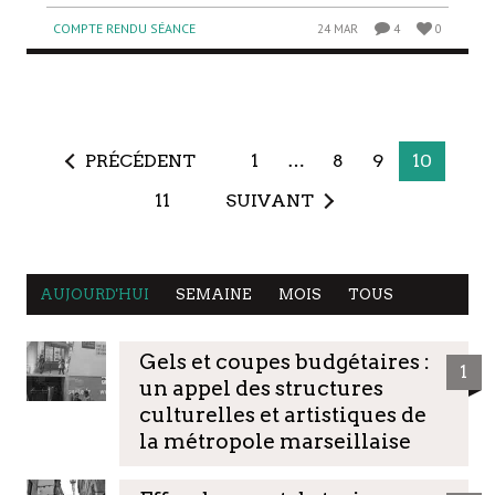
COMPTE RENDU SÉANCE
24 MAR
4
0
PRÉCÉDENT
1
…
8
9
10
11
SUIVANT
AUJOURD'HUI
SEMAINE
MOIS
TOUS
Gels et coupes budgétaires :
1
un appel des structures
culturelles et artistiques de
la métropole marseillaise