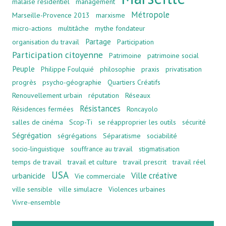
malaise résidentiel
management
Métropole
Marseille-Provence 2013
marxisme
micro-actions
multitâche
mythe fondateur
Partage
organisation du travail
Participation
Participation citoyenne
Patrimoine
patrimoine social
Peuple
Philippe Foulquié
philosophie
praxis
privatisation
progrès
psycho-géographie
Quartiers Créatifs
Renouvellement urbain
réputation
Réseaux
Résistances
Résidences fermées
Roncayolo
salles de cinéma
Scop-Ti
se réapproprier les outils
sécurité
Ségrégation
ségrégations
Séparatisme
sociabilité
socio-linguistique
souffrance au travail
stigmatisation
temps de travail
travail et culture
travail prescrit
travail réel
USA
Ville créative
urbanicide
Vie commerciale
ville sensible
ville simulacre
Violences urbaines
Vivre-ensemble