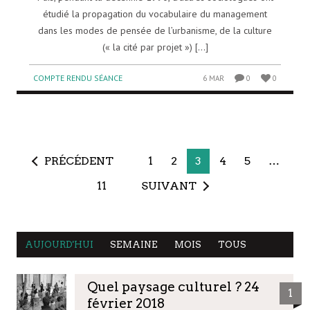
étudié la propagation du vocabulaire du management
dans les modes de pensée de l’urbanisme, de la culture
(« la cité par projet ») [...]
COMPTE RENDU SÉANCE
6 MAR
0
0
PRÉCÉDENT
1
2
3
4
5
…
11
SUIVANT
AUJOURD'HUI
SEMAINE
MOIS
TOUS
Quel paysage culturel ? 24
1
février 2018