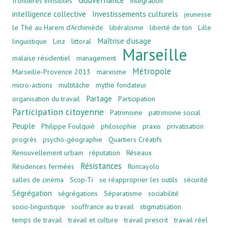
Gouvernance
frontières invisibles
intégration
intelligence collective
Investissements culturels
jeunesse
le Thé au Harem d’Archimède
libéralisme
liberté de ton
Lille
Maîtrise d’usage
linguistique
Linz
littoral
Marseille
malaise résidentiel
management
Métropole
Marseille-Provence 2013
marxisme
micro-actions
multitâche
mythe fondateur
Partage
organisation du travail
Participation
Participation citoyenne
Patrimoine
patrimoine social
Peuple
Philippe Foulquié
philosophie
praxis
privatisation
progrès
psycho-géographie
Quartiers Créatifs
Renouvellement urbain
réputation
Réseaux
Résistances
Résidences fermées
Roncayolo
salles de cinéma
Scop-Ti
se réapproprier les outils
sécurité
Ségrégation
ségrégations
Séparatisme
sociabilité
socio-linguistique
souffrance au travail
stigmatisation
temps de travail
travail et culture
travail prescrit
travail réel