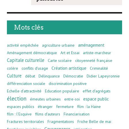
Mots clés
aménagement
activité empêchée
agriculture urbaine
Aménagement démocratique
Art et Essai
artiste-marcheur
Capitale culturelle
Carte scolaire
citoyenneté française
Création artistique
colère
conflits d'usage
Criminalité
Culture
débat
Délinquance
Démocratie
Didier Lapeyronnie
différenciation sociale
discrimination positive
Echelle d’attractivité
Education populaire
effet d'agrégats
élection
espace public
émeutes urbaines
entre-soi
espaces publics
étranger
fermeture
film : la Haine
film : l’Esquive
films d'auteurs
Financiarisation
Fractures territoriales
Fragmentations
Friche Belle de mai